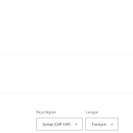
t
i
o
n
:
Pays/région
Langue
Suisse (CHF CHF)
Français