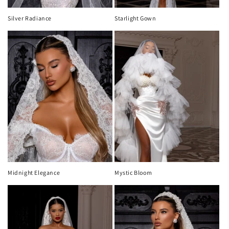
n
Silver Radiance
Starlight Gown
:
Midnight Elegance
Mystic Bloom