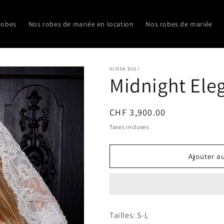
robes
Nos robes de mariée en location
Nos robes de mariée
VJOSA DULI
Midnight Ele
Prix
CHF 3,900.00
habituel
Taxes incluses.
Ajouter a
Tailles: S-L