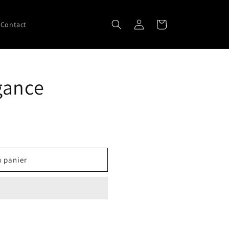
Connexion
Panier
Contact
gance
u panier