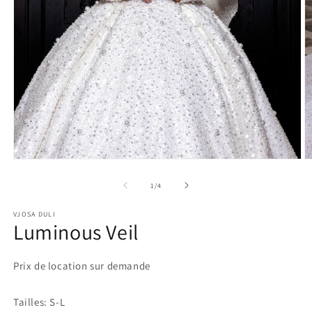
Ouvrir
O
le
le
média
m
de
1
/
4
1
2
dans
d
VJOSA DULI
une
u
Luminous Veil
fenêtre
f
modale
m
Prix de location sur demande
Tailles: S-L