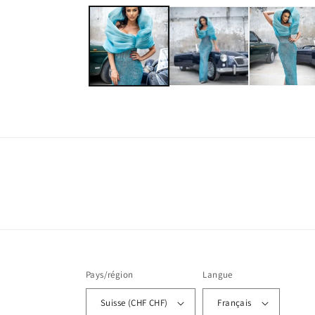
le
média
1
dans
une
fenêtre
modale
Pays/région
Langue
Suisse (CHF CHF)
Français