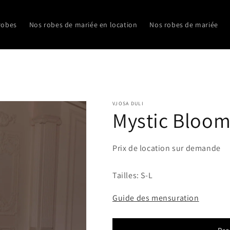
robes
Nos robes de mariée en location
Nos robes de mariée
VJOSA DULI
Mystic Bloo
Prix de location sur demande
Tailles: S-L
Guide des mensuration