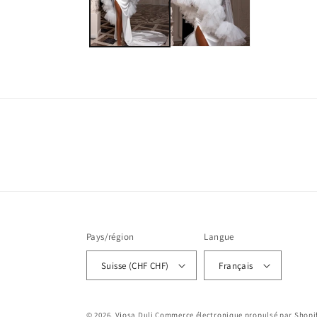
une
fenêtre
modale
Pays/région
Langue
Suisse (CHF CHF)
Français
© 2026,
Vjosa Duli
Commerce électronique propulsé par Shopi