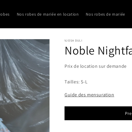
robes
Nos robes de mariée en location
Nos robes de mariée
VJOSA DULI
Noble Nightfa
Prix de location sur demande
Tailles: S-L
Guide des mensuration
Pre