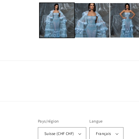
le
média
1
dans
une
fenêtre
modale
Pays/région
Langue
Suisse (CHF CHF)
Français