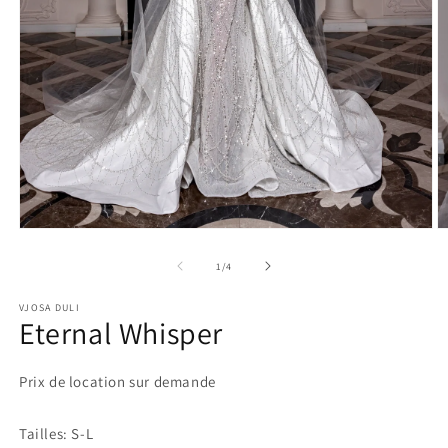
Ouvrir
O
le
le
média
m
de
1
/
4
1
2
dans
d
VJOSA DULI
une
u
Eternal Whisper
fenêtre
f
modale
m
Prix de location sur demande
Tailles: S-L