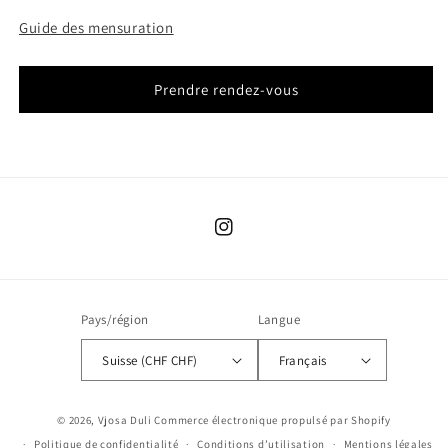
Guide des mensuration
Prendre rendez-vous
Instagram
Pays/région
Langue
Suisse (CHF CHF)
Français
© 2026,
Vjosa Duli
Commerce électronique propulsé par Shopify
Politique de confidentialité
Conditions d’utilisation
Mentions légales