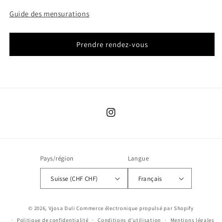
Guide des mensurations
Prendre rendez-vous
Instagram
Pays/région
Langue
Suisse (CHF CHF)
Français
© 2026,
Vjosa Duli
Commerce électronique propulsé par Shopify
Politique de confidentialité
Conditions d’utilisation
Mentions légales