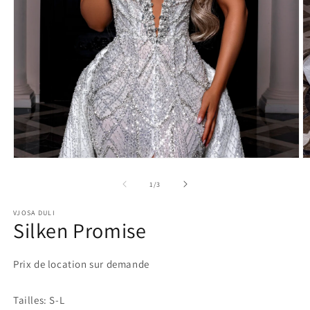
Ouvrir
O
le
le
média
m
de
1
/
3
1
2
dans
d
VJOSA DULI
une
u
Silken Promise
fenêtre
f
modale
m
Prix de location sur demande
Tailles: S-L