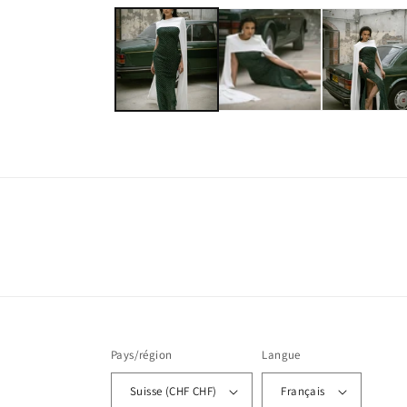
le
média
1
dans
une
fenêtre
modale
Pays/région
Langue
Suisse (CHF CHF)
Français