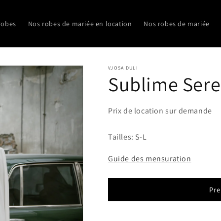
robes
Nos robes de mariée en location
Nos robes de mariée
VJOSA DULI
Sublime Ser
Prix de location sur demande
Tailles: S-L
Guide des mensuration
Pre