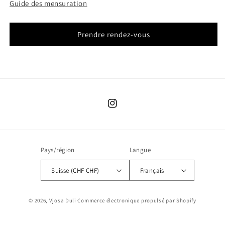
Guide des mensuration
Prendre rendez-vous
Instagram
Pays/région
Langue
Suisse (CHF CHF)
Français
© 2026,
Vjosa Duli
Commerce électronique propulsé par Shopify
Politique de confidentialité
Conditions d’utilisation
Mentions légales