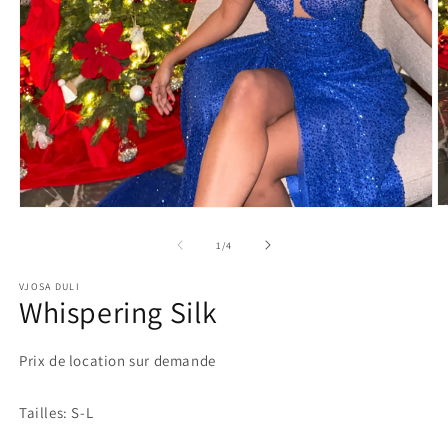
O
Ouvrir
le
le
m
média
de
1
/
4
2
1
d
dans
u
VJOSA DULI
une
Whispering Silk
f
fenêtre
m
modale
Prix de location sur demande
Tailles: S-L